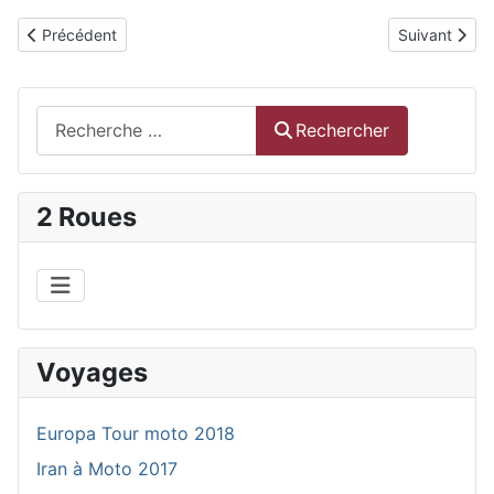
Article précédent : Randonnée Bretagne. Avril 2010
Article suiv
Précédent
Suivant
Rechercher
Rechercher
2 Roues
Voyages
Europa Tour moto 2018
Iran à Moto 2017