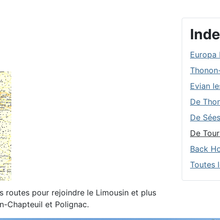
Inde
Europa 
Thonon-
Evian le
De Thon
De Sées
De Tour
Back Ho
Toutes 
es routes
pour rejoindre le Limousin et plus
n-Chapteuil et Polignac.